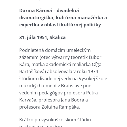
Darina Kárová
–
divadelná
dramaturgička, kultúrna manažérka a
expertka v oblasti kultúrnej politiky
31. júla 1951, Skalica
Podnietená domácim umeleckým
zázemím (otec výtvarný teoretik Ľubor
Kára, matka akademická maliarka Oľga
Bartošíková) absolvovala v roku 1974
štúdium divadelnej vedy na Vysokej škole
múzických umení v Bratislave pod
vedením pedagógov profesora Petra
Karvaša, profesora Jana Boora a
profesora Zoltána Rampáka.
Krátko po vysokoškolskom štúdiu
nastúpila na pozíciu