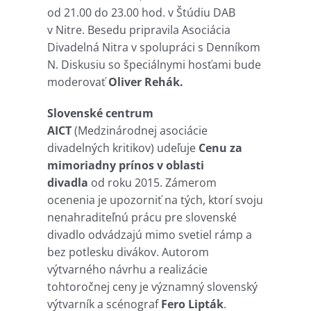
od 21.00 do 23.00 hod. v Štúdiu DAB
v Nitre. Besedu pripravila Asociácia
Divadelná Nitra v spolupráci s Denníkom
N. Diskusiu so špeciálnymi hosťami bude
moderovať
Oliver Rehák.
Slovenské centrum
AICT
(Medzinárodnej asociácie
divadelných kritikov) udeľuje
Cenu za
mimoriadny prínos v oblasti
divadla
od roku 2015. Zámerom
ocenenia je upozorniť na tých, ktorí svoju
nenahraditeľnú prácu pre slovenské
divadlo odvádzajú mimo svetiel rámp a
bez potlesku divákov. Autorom
výtvarného návrhu a realizácie
tohtoročnej ceny je významný slovenský
výtvarník a scénograf
Fero Lipták
.