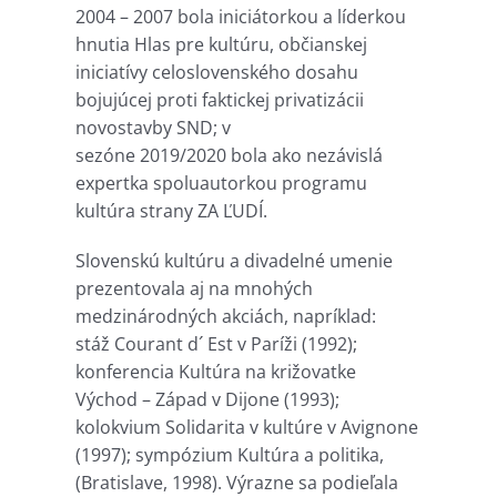
2004 – 2007 bola iniciátorkou a líderkou
hnutia Hlas pre kultúru, občianskej
iniciatívy celoslovenského dosahu
bojujúcej proti faktickej privatizácii
novostavby SND; v
sezóne 2019/2020 bola ako nezávislá
expertka spoluautorkou programu
kultúra strany ZA ĽUDÍ.
Slovenskú kultúru a divadelné umenie
prezentovala aj na mnohých
medzinárodných akciách, napríklad:
stáž Courant d´ Est v Paríži (1992);
konferencia Kultúra na križovatke
Východ – Západ v Dijone (1993);
kolokvium Solidarita v kultúre v Avignone
(1997); sympózium Kultúra a politika,
(Bratislave, 1998). Výrazne sa podieľala