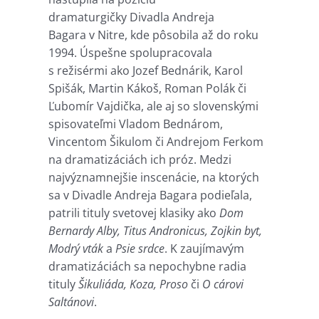
dramaturgičky Divadla Andreja
Bagara v Nitre, kde pôsobila až do roku
1994. Úspešne spolupracovala
s režisérmi ako Jozef Bednárik, Karol
Spišák, Martin Kákoš, Roman Polák či
Ľubomír Vajdička, ale aj so slovenskými
spisovateľmi Vladom Bednárom,
Vincentom Šikulom či Andrejom Ferkom
na dramatizáciách ich próz. Medzi
najvýznamnejšie inscenácie, na ktorých
sa v Divadle Andreja Bagara podieľala,
patrili tituly svetovej klasiky ako
Dom
Bernardy Alby, Titus Andronicus, Zojkin byt,
Modrý vták
a
Psie srdce
. K zaujímavým
dramatizáciách sa nepochybne radia
tituly
Šikuliáda, Koza, Proso
či
O cárovi
Saltánovi
.