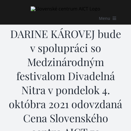
Preskočiť
k
obsahu
Menu
DARINE KÁROVEJ bude
O nás
v spolupráci so
Kontakt
Medzinárodným
festivalom Divadelná
Facebook
Hľadať:
Nitra v pondelok 4.
októbra 2021 odovzdaná
Cena Slovenského