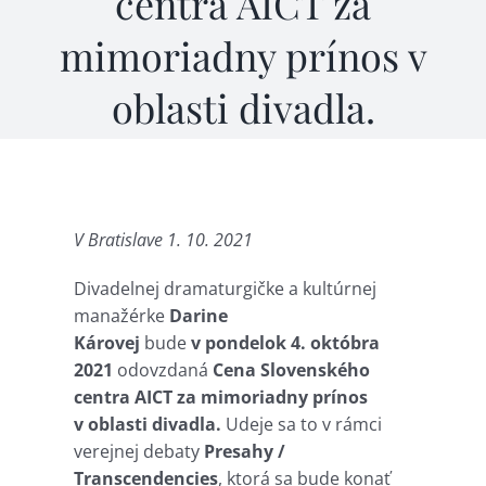
centra AICT za
mimoriadny prínos v
oblasti divadla.
V Bratislave 1. 10. 2021
Divadelnej dramaturgičke a kultúrnej
manažérke
Darine
Károvej
bude
v pondelok 4. októbra
2021
odovzdaná
Cena Slovenského
centra AICT
za mimoriadny prínos
v oblasti divadla.
Udeje sa to v rámci
verejnej debaty
Presahy /
Transcendencies
, ktorá sa bude konať