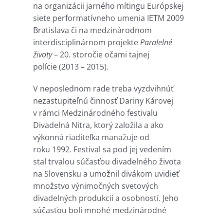
na organizácii jarného mítingu Európskej
siete performatívneho umenia IETM 2009
Bratislava či na medzinárodnom
interdisciplinárnom projekte
Paralelné
životy
– 20. storočie očami tajnej
polície (2013 – 2015).
V neposlednom rade treba vyzdvihnúť
nezastupiteľnú činnosť Dariny Károvej
v rámci Medzinárodného festivalu
Divadelná Nitra, ktorý založila a ako
výkonná riaditeľka manažuje od
roku 1992. Festival sa pod jej vedením
stal trvalou súčasťou divadelného života
na Slovensku a umožnil divákom uvidieť
množstvo výnimočných svetových
divadelných produkcií a osobností. Jeho
súčasťou boli mnohé medzinárodné