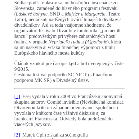
Súdiac podľa ohlasov sa ani hosťujúce inscenácie zo
Slovenska, zaradené do hlavného programu festivalu
(
Láskavé bohyne
, SND a
Majster a Margaréta
, Teatro
Tatro), nedočkali nadšených ovácií tunajších divákov a
divadelníkov. Asi sa teda vzájomne zhodneme, že
organizátori festivalu Divadlo v tomto roku „premenili
šancu“ predovšetkým pri výbere zahraničných hostí
(najmä v prípade
Nepriateľa ľudu
a
(A)pollonie
), ktorá
sa im naskytla aj vďaka finančnej výpomoci z titulu
Európskeho hlavného mesta kultúry.
Článok vznikol pre časopis kød a bol uverejnený v čísle
9/2015.
Cestu na festival podporilo SC AICT (s finančnou
podporou MK SR) a Divadelný ústav.
[1]
Esej vydala v roku 2008 vo Francúzsku anonymná
skupina autorov Comité invisible (Neviditeľná komisia).
Otvorenou kritikou západne orientovanej spoločnosti
vyvolala v krátkom čase vášnivé diskusie aj za
hranicami Francúzska. Odvtedy bola preložená do
viacerých jazykov.
[2]
Marek Cpin získal za scénografiu