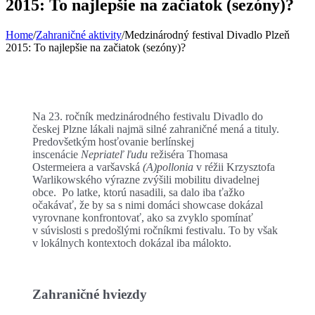
2015: To najlepšie na začiatok (sezóny)?
Home
/
Zahraničné aktivity
/
Medzinárodný festival Divadlo Plzeň
2015: To najlepšie na začiatok (sezóny)?
Na 23. ročník medzinárodného festivalu Divadlo do
českej Plzne lákali najmä silné zahraničné mená a tituly.
Predovšetkým hosťovanie berlínskej
inscenácie
Nepriateľ ľudu
režiséra Thomasa
Ostermeiera a varšavská
(A)pollonia
v réžii Krzysztofa
Warlikowského výrazne zvýšili mobilitu divadelnej
obce. Po latke, ktorú nasadili, sa dalo iba ťažko
očakávať, že by sa s nimi domáci showcase dokázal
vyrovnane konfrontovať, ako sa zvyklo spomínať
v súvislosti s predošlými ročníkmi festivalu. To by však
v lokálnych kontextoch dokázal iba málokto.
Zahraničné hviezdy