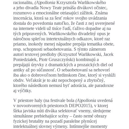
racionalitu,
(A)pollonia
Krzysztofa Warlikowského
a jeho divadla Nowy Teatr prináša divákovi očistec,
rozumovo a emocionálne otriasajúci zážitok. Známa
inscenácia, ktorá sa za šesť rokov svojho uvádzania
dostala do povedomia natoľko, že časti z nej uverejnené
na internete videli už tisíce ľudí, ťaživo dopadne aj na
tých pripravených. Warlikowského divadelný opus je
náročnou spleťou intertextuálnych odkazov, ktoré raz
priamo, inokedy menej nápadne prepája tematika obete,
resp. schopnosti sebaobetovania. S týmto zámerom
autori textovej predlohy (Krzysztof Warlikowski, Jacek
Poniedziałek, Piotr Gruszczyński) kombinujú a
prepájajú úryvky z dramatických a prozaických diel od
antiky až po súčasnosť. O sebaobetovaní sa nehovorí
iba ako o dobrovoľnom hrdinskom čine, ktorý si vyslúži
obdiv. Veľakrát je to akt nepochopený a zbytočný,
ktorého následkom nemusí byť adorácia, ale paradoxne
aj výčitky.
V priestore haly (na festivale bola
(A)pollonia
uvedená
v novootvorených priestoroch DEPO2015), v ktorej
šírka javiska núti diváka selektovať vnemy, sledujeme
simultánne prebiehajúce scény – často nemé obrazy
fyzickej brutality na pozadí paralelne plynúcej
intelektuálnej slovnej výmeny. Intímnejšie momenty