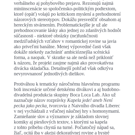
verbálneho aj pohybového prejavu. Rezonujú najmä
miniinscenácie so spoločensko-politickým podtextom,
ktoré (opäť) volajú po kritickom myslení a prehodnotení
názorových stereotypov. Dokážu presvedčiť obsahom aj
hereckým stvárnením. Problematickejšie je už ale
prehodnocovanie lásky ako jednej zo zdanlivých hodnôt
súčasnosti ˗ niektoré obrázky (ne)funkčnosti
medziľudských vzťahov v romantickej rovine sa javia
ako priveľmi banálne. Menej výpovedné časti však
dokáže niekedy zachrániť ambicióznejšia scénická
forma, a naopak. V skratke sa ale nedá než prikloniť
k názoru, že projekt zaujme najmä ako provokatívna
divácka skladačka. Detailnejší pohľad však odkrýva
nevyrovnanosť jednotlivých dielikov.
Protiváhou k tematicky náročnému hlavnému programu
boli inscenácie určené detskému divákovi a aj hudobno-
divadelná produkcia skupiny Boca Loca Lab. Ako už
naznačuje názov rozprávky
Kapela jede! aneb Není
pecka jako pecka,
tvorcovia z Naivního divadla Liberec
v nej vychádzali z vďačnej náučnej hry s homonymami.
Zamieňanie slov a významov je základom slovnej
komiky aj piesňových textov, s ktorými sa kapela
z tohto príbehu chystá na turné. Počiatočný nápad sa,
žiaľ, ocitá iba v akejsi dekoratívnej rovine a bystré