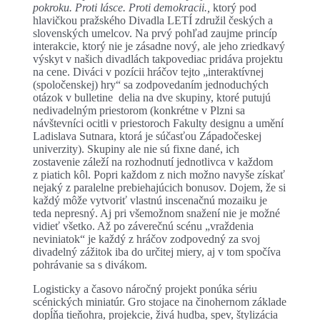
pokroku. Proti lásce. Proti demokracii.,
ktorý pod
hlavičkou pražského Divadla LETÍ združil českých a
slovenských umelcov. Na prvý pohľad zaujme princíp
interakcie, ktorý nie je zásadne nový, ale jeho zriedkavý
výskyt v našich divadlách takpovediac pridáva projektu
na cene. Diváci v pozícii hráčov tejto „interaktívnej
(spoločenskej) hry“ sa zodpovedaním jednoduchých
otázok v bulletine delia na dve skupiny, ktoré putujú
nedivadelným priestorom (konkrétne v Plzni sa
návštevníci ocitli v priestoroch Fakulty designu a umění
Ladislava Sutnara, ktorá je súčasťou Západočeskej
univerzity). Skupiny ale nie sú fixne dané, ich
zostavenie záleží na rozhodnutí jednotlivca v každom
z piatich kôl. Popri každom z nich možno navyše získať
nejaký z paralelne prebiehajúcich bonusov. Dojem, že si
každý môže vytvoriť vlastnú inscenačnú mozaiku je
teda nepresný. Aj pri všemožnom snažení nie je možné
vidieť všetko. Až po záverečnú scénu „vraždenia
neviniatok“ je každý z hráčov zodpovedný za svoj
divadelný zážitok iba do určitej miery, aj v tom spočíva
pohrávanie sa s divákom.
Logisticky a časovo náročný projekt ponúka sériu
scénických miniatúr. Gro stojace na činohernom základe
dopĺňa tieňohra, projekcie, živá hudba, spev, štylizácia