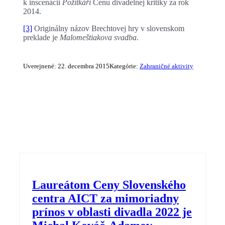
k inscenácii
Požitkáři
Cenu divadelnej kritiky za rok
2014.
[3]
Originálny názov Brechtovej hry v slovenskom
preklade je
Malomeštiakova svadba
.
Uverejnené: 22. decembra 2015
Kategórie:
Zahraničné aktivity
Laureátom Ceny Slovenského
centra AICT za mimoriadny
prínos v oblasti divadla 2022 je