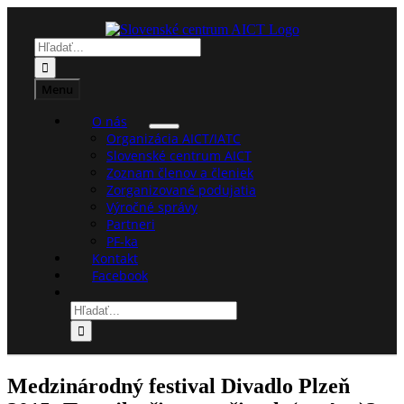
Preskočiť
k
Hľadať:
obsahu
Menu
O nás
Organizácia AICT/IATC
Slovenské centrum AICT
Zoznam členov a členiek
Zorganizované podujatia
Výročné správy
Partneri
PF-ka
Kontakt
Facebook
Hľadať:
Medzinárodný festival Divadlo Plzeň