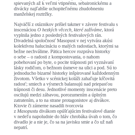
spievaných až k veľmi vtipnému, sebaironickému a
divácky najľahšie uchopiteľnému zhudobneniu
manželskej roztržky.
Najväčší z otáznikov prišiel takmer v závere festivalu s
inscenáciou
O hezkých věcech, které zažíváme
, ktorá
vyplnila jedno z posledných festivalových rán.
Divadelná spoločnosť Masopust v nej vytvára akúsi
kolektívnu halucináciu o malých radostiach, ktorými sa
bežne nechválime. Pätica hercov rozpráva historky
o sebe – o radosti z kompostovania, o nahom
pobehovaní po byte, o pocite trápnosti pri vyznávaní
lásky rodičom, o bežnom úsmeve na ulici a pod. Sú to
jednoducho bizarné historky inšpirované každodenným
životom. Všetko v scénickej koláži zahaľuje kŕčovitá
radosť; smiech a výsmech balansujú nad priepasťou
trápnosti či desu. Jednotlivé momenty inscenácie preto
oscilujú medzi zábavou, porozumením a úplným
zatratením, a to na strane protagonistov aj divákov.
Ktovie či zámerne nasadili tvorcovia
z
Masopustu
divákom opúšťajúcim festivalové dianie
v nedeľu napoludnie do hláv chrobáka úvah o tom, čo
divadlo je a nie je, čo sa na javisku smie a čo už naň
nepatrí.