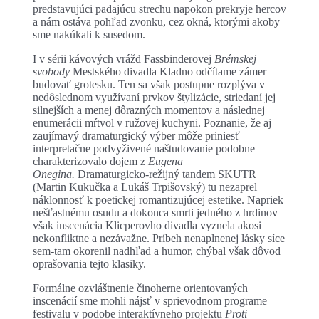
predstavujúci padajúcu strechu napokon prekryje hercov
a nám ostáva pohľad zvonku, cez okná, ktorými akoby
sme nakúkali k susedom.
I v sérii kávových vrážd Fassbinderovej
Brémskej
svobody
Mestského divadla Kladno odčítame zámer
budovať grotesku. Ten sa však postupne rozplýva v
nedôslednom využívaní prvkov štylizácie, striedaní jej
silnejších a menej dôrazných momentov a následnej
enumerácii mŕtvol v ružovej kuchyni. Poznanie, že aj
zaujímavý dramaturgický výber môže priniesť
interpretačne podvyživené naštudovanie podobne
charakterizovalo dojem z
Eugena
Onegina.
Dramaturgicko-režijný tandem SKUTR
(Martin Kukučka a Lukáš Trpišovský) tu nezaprel
náklonnosť k poetickej romantizujúcej estetike. Napriek
nešťastnému osudu a dokonca smrti jedného z hrdinov
však inscenácia Klicperovho divadla vyznela akosi
nekonfliktne a nezávažne. Príbeh nenaplnenej lásky síce
sem-tam okorenil nadhľad a humor, chýbal však dôvod
oprašovania tejto klasiky.
Formálne ozvláštnenie činoherne orientovaných
inscenácií sme mohli nájsť v sprievodnom programe
festivalu v podobe interaktívneho projektu
Proti