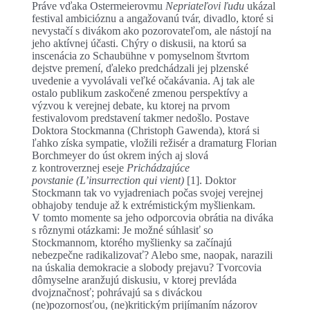
Práve vďaka Ostermeierovmu
Nepriateľovi ľudu
ukázal
festival ambicióznu a angažovanú tvár, divadlo, ktoré si
nevystačí s divákom ako pozorovateľom, ale nástojí na
jeho aktívnej účasti. Chýry o diskusii, na ktorú sa
inscenácia zo Schaubühne v pomyselnom štvrtom
dejstve premení, ďaleko predchádzali jej plzenské
uvedenie a vyvolávali veľké očakávania. Aj tak ale
ostalo publikum zaskočené zmenou perspektívy a
výzvou k verejnej debate, ku ktorej na prvom
festivalovom predstavení takmer nedošlo. Postave
Doktora Stockmanna (Christoph Gawenda), ktorá si
ľahko získa sympatie, vložili režisér a dramaturg Florian
Borchmeyer do úst okrem iných aj slová
z kontroverznej eseje
Prichádzajúce
povstanie
(L’insurrection qui vient)
[1]. Doktor
Stockmann tak vo vyjadreniach počas svojej verejnej
obhajoby tenduje až k extrémistickým myšlienkam.
V tomto momente sa jeho odporcovia obrátia na diváka
s rôznymi otázkami: Je možné súhlasiť so
Stockmannom, ktorého myšlienky sa začínajú
nebezpečne radikalizovať? Alebo sme, naopak, narazili
na úskalia demokracie a slobody prejavu? Tvorcovia
dômyselne aranžujú diskusiu, v ktorej prevláda
dvojznačnosť; pohrávajú sa s diváckou
(ne)pozornosťou, (ne)kritickým prijímaním názorov