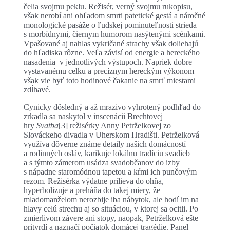
čelia svojmu peklu. Režisér, verný svojmu rukopisu,
však nerobí ani ohľadom smrti patetické gestá a náročné
monologické pasáže o ľudskej pominuteľnosti strieda
s morbídnymi, čiernym humorom nasýtenými scénkami.
Vpašované aj nahlas vykričané strachy však doliehajú
do hľadiska rôzne. Veľa závisí od energie a hereckého
nasadenia v jednotlivých výstupoch. Napriek dobre
vystavanému celku a precíznym hereckým výkonom
však vie byť toto hodinové čakanie na smrť miestami
zdĺhavé.
Cynicky dôsledný a až mrazivo vyhrotený podhľad do
zrkadla sa naskytol v inscenácii Brechtovej
hry
Svatba
[3] režisérky Anny Petrželkovej zo
Slováckeho divadla v Uherskom Hradišti. Petrželková
využíva dôverne známe detaily našich domácností
a rodinných osláv, karikuje lokálnu tradíciu svadieb
a s týmto zámerom usádza svadobčanov do izby
s nápadne staromódnou tapetou a kŕmi ich punčovým
rezom. Režisérka výdatne prilieva do ohňa,
hyperbolizuje a preháňa do takej miery, že
mladomanželom nerozbije iba nábytok, ale hodí im na
hlavy celú strechu aj so situáciou, v ktorej sa ocitli. Po
zmierlivom závere ani stopy, naopak, Petrželková ešte
pritvrdí a naznačí počiatok domácej tragédie. Panel