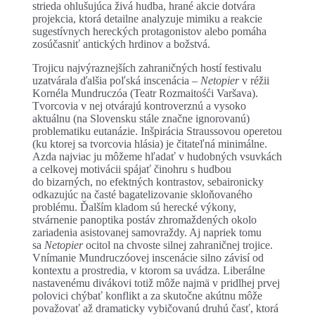
strieda ohlušujúca živá hudba, hrané akcie dotvára
projekcia, ktorá detailne analyzuje mimiku a reakcie
sugestívnych hereckých protagonistov alebo pomáha
zosúčasniť antických hrdinov a božstvá.
Trojicu najvýraznejších zahraničných hostí festivalu
uzatvárala ďalšia poľská inscenácia –
Netopier
v réžii
Kornéla Mundruczóa (Teatr Rozmaitośći Varšava).
Tvorcovia v nej otvárajú kontroverznú a vysoko
aktuálnu (na Slovensku stále značne ignorovanú)
problematiku eutanázie. Inšpirácia Straussovou operetou
(ku ktorej sa tvorcovia hlásia) je čitateľná minimálne.
Azda najviac ju môžeme hľadať v hudobných vsuvkách
a celkovej motivácii spájať činohru s hudbou
do bizarných, no efektných kontrastov, sebaironicky
odkazujúc na časté bagatelizovanie skloňovaného
problému. Ďalším kladom sú herecké výkony,
stvárnenie panoptika postáv zhromaždených okolo
zariadenia asistovanej samovraždy. Aj napriek tomu
sa
Netopier
ocitol na chvoste silnej zahraničnej trojice.
Vnímanie Mundruczóovej inscenácie silno závisí od
kontextu a prostredia, v ktorom sa uvádza. Liberálne
nastavenému divákovi totiž môže najmä v pridlhej prvej
polovici chýbať konflikt a za skutočne akútnu môže
považovať až dramaticky vybičovanú druhú časť, ktorá