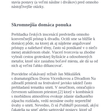
stavia postavy (a veľmi násilne i divákov) pred omnoho
nástojčivejšie otázky.
Skromnejšia domáca ponuka
Prehliadka českých inscenácií predviedla omnoho
konvenčnejší prístup k divadlu. Ocitli sme sa bližšie k
domácej pôde, na ktorej ak aj nájdeme angažované
prístupy a naliehavé témy, často sú ponúkané v o niečo
menej atraktívnom obale. Viacerí tvorcovia sa zhodne
vybrali cestou grotesknej štylizácie a odosobnených
metafor, ktoré síce zasiahnu boľavé miesta, ale dá sa od
nich aj veľmi ľahko dištancovať.
Pravidelne očakávaný režisér Jan Mikulášek
s dramaturgičkou Dorou Viceníkovou a Divadlom Na
zábradlí priniesli na festivalové javisko taktiež často
prehliadanú tematiku smrti. V neurčitom, omračujúco
červenom salónnom priestore,[2] ktorý v kombinácii
s morbídnou atmosférou evokuje zdanie sladkastého
zápachu rozkladu, vedú neznáme osoby nepretržité
úvahy o smrti. Nevedno, či sú
Požitkáři
pozostalí, akýsi
čakatelia na smrť alebo sartrovské postavy, ktoré už