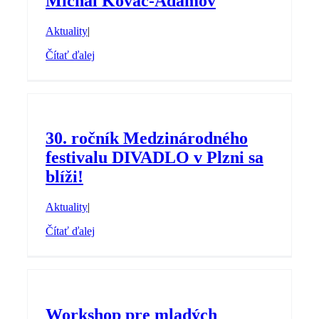
Michal Kováč-Adamov
Aktuality
|
Čítať ďalej
30. ročník Medzinárodného
festivalu DIVADLO v Plzni sa
blíži!
Aktuality
|
Čítať ďalej
Workshop pre mladých