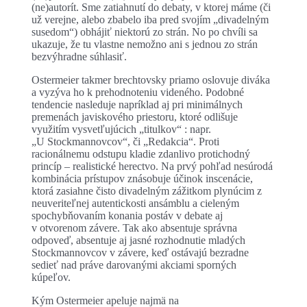
(ne)autorít. Sme zatiahnutí do debaty, v ktorej máme (či
už verejne, alebo zbabelo iba pred svojím „divadelným
susedom“) obhájiť niektorú zo strán. No po chvíli sa
ukazuje, že tu vlastne nemožno ani s jednou zo strán
bezvýhradne súhlasiť.
Ostermeier takmer brechtovsky priamo oslovuje diváka
a vyzýva ho k prehodnoteniu videného. Podobné
tendencie nasleduje napríklad aj pri minimálnych
premenách javiskového priestoru, ktoré odlišuje
využitím vysvetľujúcich „titulkov“ : napr.
„U Stockmannovcov“, či „Redakcia“. Proti
racionálnemu odstupu kladie zdanlivo protichodný
princíp – realistické herectvo. Na prvý pohľad nesúrodá
kombinácia prístupov znásobuje účinok inscenácie,
ktorá zasiahne čisto divadelným zážitkom plynúcim z
neuveriteľnej autentickosti ansámblu a cieleným
spochybňovaním konania postáv v debate aj
v otvorenom závere. Tak ako absentuje správna
odpoveď, absentuje aj jasné rozhodnutie mladých
Stockmannovcov v závere, keď ostávajú bezradne
sedieť nad práve darovanými akciami sporných
kúpeľov.
Kým Ostermeier apeluje najmä na