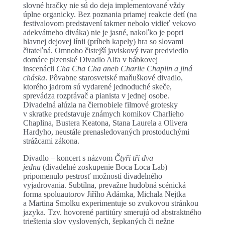
slovné hračky nie sú do deja implementované vždy
úplne organicky. Bez poznania priamej reakcie detí (na
festivalovom predstavení takmer nebolo vidieť vekovo
adekvátneho diváka) nie je jasné, nakoľko je popri
hlavnej dejovej línii (príbeh kapely) hra so slovami
čitateľná. Omnoho čistejší javiskový tvar predviedlo
domáce plzenské Divadlo Alfa v bábkovej
inscenácii
Cha Cha Cha aneb Charlie Chaplin a jiná
cháska
. Pôvabne starosvetské maňuškové divadlo,
ktorého jadrom sú vydarené jednoduché skeče,
sprevádza rozprávač a pianista v jednej osobe.
Divadelná alúzia na čiernobiele filmové grotesky
v skratke predstavuje známych komikov Charlieho
Chaplina, Bustera Keatona, Stana Laurela a Olivera
Hardyho, neustále prenasledovaných prostoduchými
strážcami zákona.
Divadlo – koncert s názvom
Čtyři tři dva
jedna
(divadelné zoskupenie Boca Loca Lab)
pripomenulo pestrosť možností divadelného
vyjadrovania. Subtílna, prevažne hudobná scénická
forma spoluautorov Jiřího Adámka, Michala Nejtka
a Martina Smolku experimentuje so zvukovou stránkou
jazyka. Tzv. hovorené partitúry smerujú od abstraktného
trieštenia slov vyslovených, šepkaných či nežne